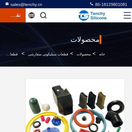
sales@tenchy.cn
86-18129801081
نقل قول
محصولات
>
>
>
خانه
محصولات
قطعات سیلیکونی سفارشی
قطعات سیلیکونی سفارشی مقاوم در برابر حرارت، واشر لاستیکی O-Ring برای مصارف صنعتی