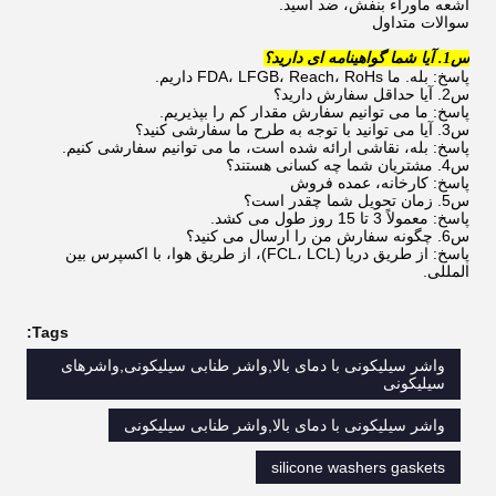
اشعه ماوراء بنفش، ضد اسید.
سوالات متداول
س1. آیا شما گواهینامه ای دارید؟
پاسخ: بله. ما FDA، LFGB، Reach، RoHs داریم.
س2. آیا حداقل سفارش دارید؟
پاسخ: ما می توانیم سفارش مقدار کم را بپذیریم.
س3. آیا می توانید با توجه به طرح ما سفارشی کنید؟
پاسخ: بله، نقاشی ارائه شده است، ما می توانیم سفارشی کنیم.
س4. مشتریان شما چه کسانی هستند؟
پاسخ: کارخانه، عمده فروش
س5. زمان تحویل شما چقدر است؟
پاسخ: معمولاً 3 تا 15 روز طول می کشد.
س6. چگونه سفارش من را ارسال می کنید؟
پاسخ: از طریق دریا (FCL، LCL)، از طریق هوا، با اکسپرس بین
المللی.
Tags:
واشر سیلیکونی با دمای بالا,واشر طنابی سیلیکونی,واشرهای
سیلیکونی
واشر سیلیکونی با دمای بالا,واشر طنابی سیلیکونی
silicone washers gaskets