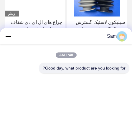
ویدئو
سیلیکون لاستیک گسترش
چراغ های ال ای دی شفاف
Bellows سفارشی مواد
پروفایل های لاستیکی
Sam
غذایی درجه وزن Bellow گرد
سیلیکونی مقاوم در برابر
و مخروطی Polyconnect
گرما
بهترین قیمت رو بدست بیار
بهترین قیمت رو بدست بیار
1:48 AM
Good day, what product are you looking for?
SHENZHEN TENCHY SILICONE&RUBBER
CO.,LTD
sales@tenchy.cn
86-18129801081