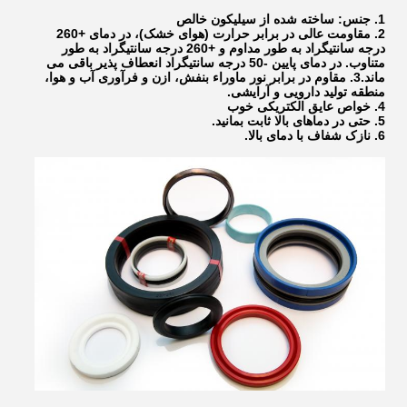
1. جنس: ساخته شده از سیلیکون خالص
2. مقاومت عالی در برابر حرارت (هوای خشک)، در دمای +260
درجه سانتیگراد به طور مداوم و +260 درجه سانتیگراد به طور
متناوب. در دمای پایین -50 درجه سانتیگراد انعطاف پذیر باقی می
ماند.
3. مقاوم در برابر نور ماوراء بنفش، ازن و فرآوری آب و هوا،
منطقه تولید دارویی و آرایشی.
4. خواص عایق الکتریکی خوب
5. حتی در دماهای بالا ثابت بمانید.
6. نازک شفاف با دمای بالا.