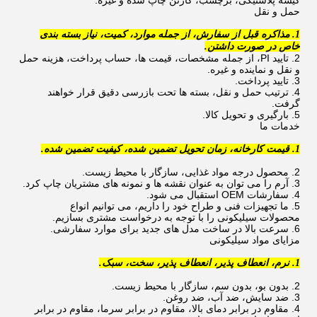
کیسه پلاستیکی، برچسب، کارتن چاپ شده و غیره.
حمل و نقل
1. مذاکره قبل از سفارش، از جمله موارد، کمیت، نیاز بسته بندی
خاص در صورت داشتن.
2. تایید PI، از جمله مشخصات، قیمت ها، حساب پرداخت، هزینه حمل
و نقل و نماینده و غیره.
3. تایید پرداخت.
4. ترتیب حمل و نقل، بسته ها تحت بازرسی دقیق قرار خواهند
گرفت.
5. بارگیری و تحویل کالا.
خدمات ما
1. قیمت کارخانه، زمان تحویل تضمین شده، کیفیت تضمین شده.
2. محصول درجه مواد غذایی، سازگار با محیط زیست.
3. آرم را می توان به عنوان نقشه ها و نمونه های مشتریان چاپ کرد.
4. سفارشات OEM استقبال می شود.
5. ما تجهیزات فنی و طراح خود را داریم، می توانیم انواع
محصولات سیلیکونی را با توجه به درخواست مشتری بسازیم.
6. سرعت بالا در ساخت مدل های جدید برای موارد سفارشی.
مزایای مواد سیلیکونی
1. نرم، انعطاف پذیر، انعطاف پذیر، سخت، سبک.
2. بدون بو، بدون سم، سازگار با محیط زیست.
3. ضد سایش، ضد آب، ضد روغن.
4. مقاوم در برابر دمای بالا، مقاوم در برابر سرما، مقاوم در برابر