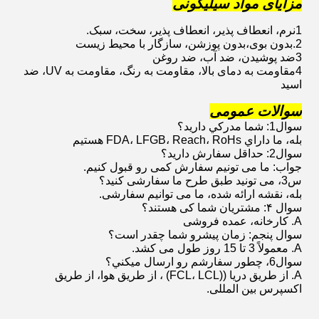
مزایای مواد سیلیکونی
1نرم، انعطاف پذیر، انعطاف پذیر، سخت، سبک.
2.بدون بوی،بدون پوزشن، سازگار با محیط زیست
3ضد پوشیدن، ضد آب، ضد روغن
4مقاومت به دمای بالا، مقاومت به رنگ، مقاومت به UV، ضد
اسید
سوالات عمومی
سوال1: شما مدرکي داريد؟
بله، ما داراي FDA، LFGB، Reach، RoHs هستيم
سوال2: حداقل سفارش دارید؟
جواب: ما می تونیم سفارش کمی رو قبول کنیم.
س3، می تونید طبق طرح ما سفارشی کنید؟
بله، نقشه ارائه شده، ما می توانیم سفارشی.
سوال ۴: مشتریان شما کی هستند؟
A. کارخانه، عمده فروشی
سوال پنجم: زمان پیشرو شما چقدر است؟
A. معمولاً 3 تا 15 روز طول می کشد.
سوال6، چطور سفارشم رو ارسال ميکني؟
A. از طریق دریا ((FCL، LCL) ، از طریق هوا، از طریق
اکسپرس بین المللی.