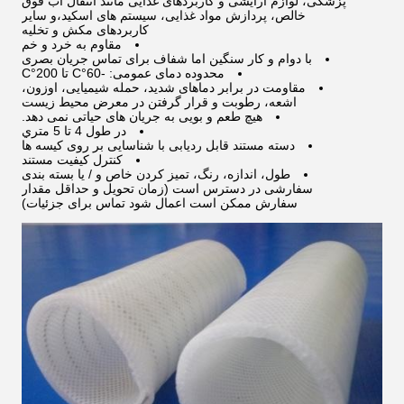
پزشکی، لوازم آرایشی و کاربردهای غذایی مانند انتقال آب فوق
خالص، پردازش مواد غذایی، سیستم های اسکید،و سایر
کاربردهای مکش و تخلیه
مقاوم به خرد و خم
با دوام و کار سنگین اما شفاف برای تماس جریان بصری
محدوده دمای عمومی: -60°C تا 200°C
مقاومت در برابر دماهای شدید، حمله شیمیایی، اوزون،
اشعه، رطوبت و قرار گرفتن در معرض محیط زیست
هیچ طعم و بویی به جریان های حیاتی نمی دهد.
در طول 4 تا 5 متري
دسته مستند قابل ردیابی با شناسایی بر روی کیسه ها
کنترل کیفیت مستند
طول، اندازه، رنگ، تمیز کردن خاص و / یا بسته بندی
سفارشی در دسترس است (زمان تحویل و حداقل مقدار
سفارش ممکن است اعمال شود تماس برای جزئیات)