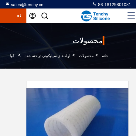
sales@tenchy.cn
86-18129801081
نقل قول
محصولات
>
>
>
خانه
محصولات
لوله های سیلیکونی تراخته شده
لوله سیلیکونی تقویت شده با سیم پلی استر و فولاد ضد زنگ برای انتقال آب فوق خالص