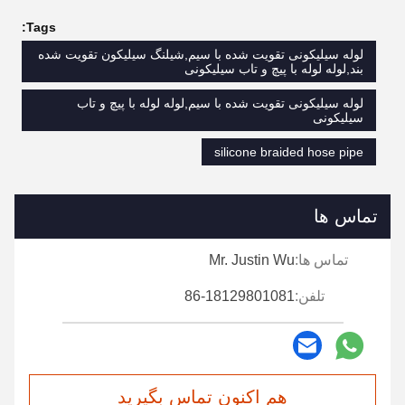
Tags:
لوله سیلیکونی تقویت شده با سیم,شیلنگ سیلیکون تقویت شده
بند,لوله لوله با پیچ و تاب سیلیکونی
لوله سیلیکونی تقویت شده با سیم,لوله لوله با پیچ و تاب
سیلیکونی
silicone braided hose pipe
تماس ها
تماس ها:
Mr. Justin Wu
تلفن:
86-18129801081
هم اکنون تماس بگیرید